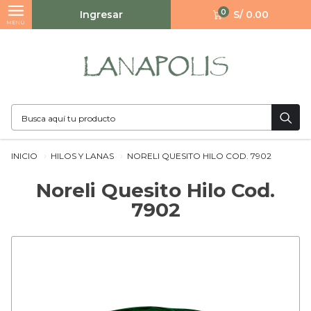
0
Ingresar
S/ 0.00
MENÚ
INICIO
HILOS Y LANAS
NORELI QUESITO HILO COD. 7902
Noreli Quesito Hilo Cod.
7902