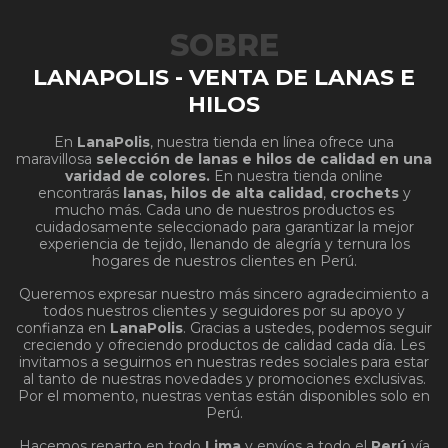
SOBRE
LANAPOLIS - VENTA DE LANAS E
HILOS
En
LanaPolis
, nuestra tienda en línea ofrece una
maravillosa
selección de lanas e hilos de calidad en una
varidad de colores.
En nuestra tienda online
encontrarás
lanas, hilos de alta calidad
,
crochets
y
mucho más. Cada uno de nuestros productos es
cuidadosamente seleccionado para garantizar la mejor
experiencia de tejido, llenando de alegría y ternura los
hogares de nuestros clientes en Perú.
Queremos expresar nuestro más sincero agradecimiento a
todos nuestros clientes y seguidores por su apoyo y
confianza en
LanaPolis
. Gracias a ustedes, podemos seguir
creciendo y ofreciendo productos de calidad cada día. Les
invitamos a seguirnos en nuestras redes sociales para estar
al tanto de nuestras novedades y promociones exclusivas.
Por el momento, nuestras ventas están disponibles solo en
Perú.
Hacemos reparto en todo
Lima
y envíos a todo el
Perú
vía