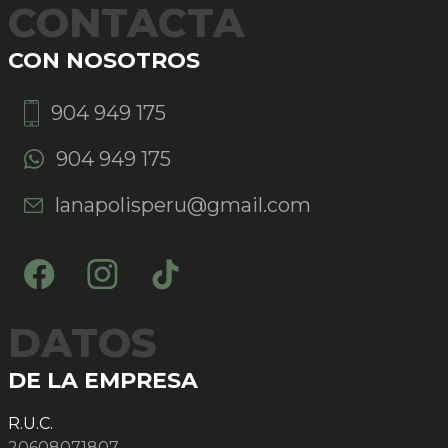
CONTACTA
CON NOSOTROS
904 949 175
904 949 175
lanapolisperu@gmail.com
DATOS
DE LA EMPRESA
R.U.C.
20608071807