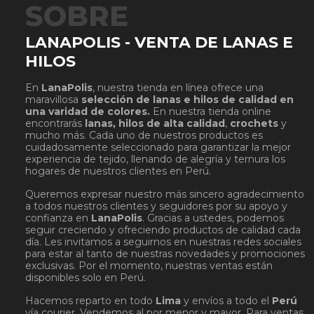
SOBRE
LANAPOLIS - VENTA DE LANAS E
HILOS
En
LanaPolis
, nuestra tienda en línea ofrece una
maravillosa
selección de lanas e hilos de calidad en
una varidad de colores.
En nuestra tienda online
encontrarás
lanas, hilos de alta calidad
,
crochets
y
mucho más. Cada uno de nuestros productos es
cuidadosamente seleccionado para garantizar la mejor
experiencia de tejido, llenando de alegría y ternura los
hogares de nuestros clientes en Perú.
Queremos expresar nuestro más sincero agradecimiento
a todos nuestros clientes y seguidores por su apoyo y
confianza en
LanaPolis
. Gracias a ustedes, podemos
seguir creciendo y ofreciendo productos de calidad cada
día. Les invitamos a seguirnos en nuestras redes sociales
para estar al tanto de nuestras novedades y promociones
exclusivas. Por el momento, nuestras ventas están
disponibles solo en Perú.
Hacemos reparto en todo
Lima
y envíos a todo el
Perú
vía courier. Vendemos al por menor y mayor. Para ventas