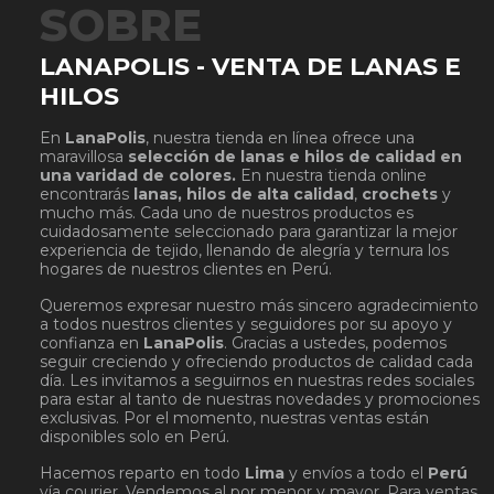
SOBRE
LANAPOLIS - VENTA DE LANAS E
HILOS
En
LanaPolis
, nuestra tienda en línea ofrece una
maravillosa
selección de lanas e hilos de calidad en
una varidad de colores.
En nuestra tienda online
encontrarás
lanas, hilos de alta calidad
,
crochets
y
mucho más. Cada uno de nuestros productos es
cuidadosamente seleccionado para garantizar la mejor
experiencia de tejido, llenando de alegría y ternura los
hogares de nuestros clientes en Perú.
Queremos expresar nuestro más sincero agradecimiento
a todos nuestros clientes y seguidores por su apoyo y
confianza en
LanaPolis
. Gracias a ustedes, podemos
seguir creciendo y ofreciendo productos de calidad cada
día. Les invitamos a seguirnos en nuestras redes sociales
para estar al tanto de nuestras novedades y promociones
exclusivas. Por el momento, nuestras ventas están
disponibles solo en Perú.
Hacemos reparto en todo
Lima
y envíos a todo el
Perú
vía courier. Vendemos al por menor y mayor. Para ventas