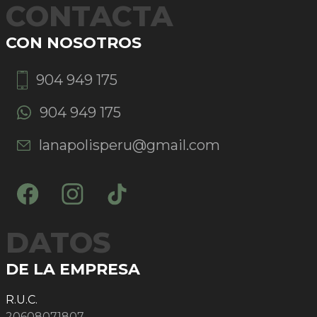
CONTACTA
CON NOSOTROS
904 949 175
904 949 175
lanapolisperu@gmail.com
DATOS
DE LA EMPRESA
R.U.C.
20608071807