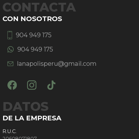
CONTACTA
CON NOSOTROS
904 949 175
904 949 175
lanapolisperu@gmail.com
DATOS
DE LA EMPRESA
R.U.C.
20608071807