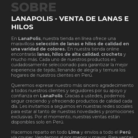
SOBRE
LANAPOLIS - VENTA DE LANAS E
HILOS
En
LanaPolis
, nuestra tienda en línea ofrece una
maravillosa
selección de lanas e hilos de calidad en
una varidad de colores.
En nuestra tienda online
encontrarás
lanas, hilos de alta calidad
,
crochets
y
mucho más. Cada uno de nuestros productos es
cuidadosamente seleccionado para garantizar la mejor
experiencia de tejido, llenando de alegría y ternura los
hogares de nuestros clientes en Perú.
Queremos expresar nuestro más sincero agradecimiento
a todos nuestros clientes y seguidores por su apoyo y
confianza en
LanaPolis
. Gracias a ustedes, podemos
seguir creciendo y ofreciendo productos de calidad cada
día. Les invitamos a seguirnos en nuestras redes sociales
para estar al tanto de nuestras novedades y promociones
exclusivas. Por el momento, nuestras ventas están
disponibles solo en Perú.
Hacemos reparto en todo
Lima
y envíos a todo el
Perú
vía courier. Vendemos al por menor y mayor. Para ventas